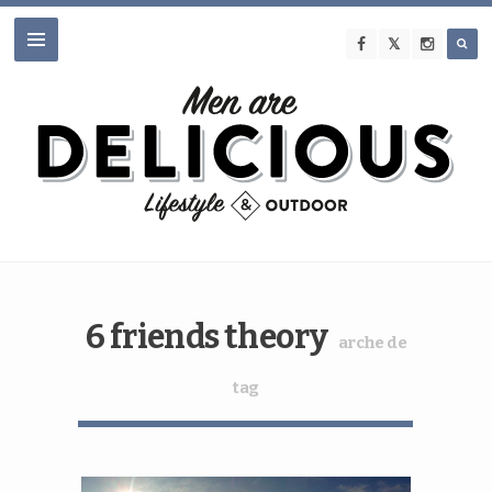
6 friends theory
arche de
tag