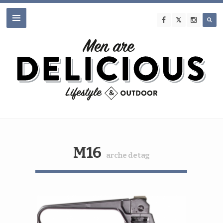
M16
arche de tag