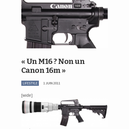
« Un M16 ? Non un
Canon 16m »
LIFESTYLE
1 JUIN 2011
[wide]