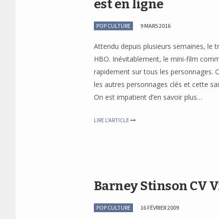
est en ligne
POP CULTURE
9 MARS 2016
Attendu depuis plusieurs semaines, le tra
HBO. Inévitablement, le mini-film com
rapidement sur tous les personnages. O
les autres personnages clés et cette sa
On est impatient d’en savoir plus…
LIRE L'ARTICLE
Barney Stinson CV V
POP CULTURE
16 FÉVRIER 2009