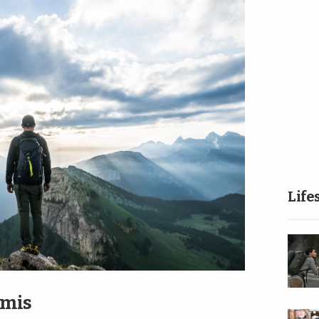
Life
amis