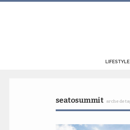
LIFESTYLE
seatosummit
arche de ta