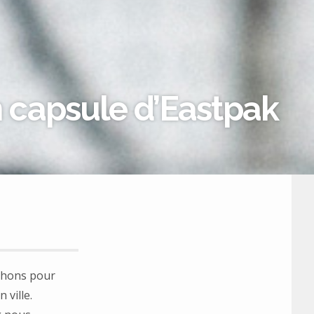
n capsule d’Eastpak
ochons pour
 ville.