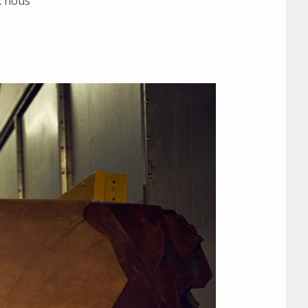
k
nous