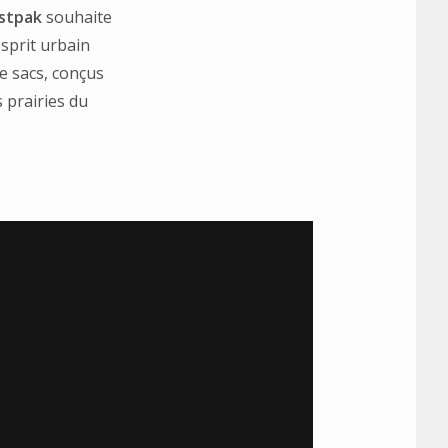
stpak
souhaite
esprit urbain
e sacs, conçus
s prairies du