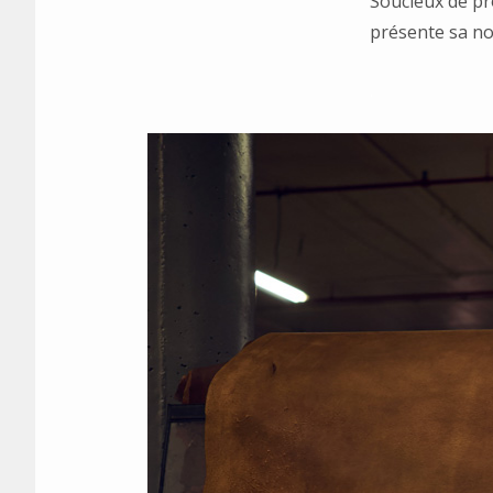
Soucieux de pr
présente sa no
.