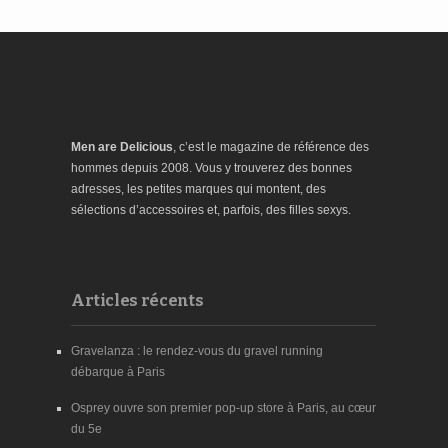
Men are Delicious
, c’est le magazine de référence des
hommes depuis 2008. Vous y trouverez des bonnes
adresses, les petites marques qui montent, des
sélections d’accessoires et, parfois, des filles sexys.
Articles récents
Gravelanza : le rendez-vous du gravel running
débarque à Paris
Osprey ouvre son premier pop-up store à Paris, au cœur
du 5e