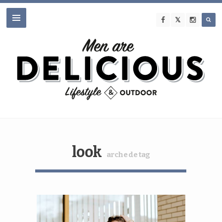
look
arche de tag