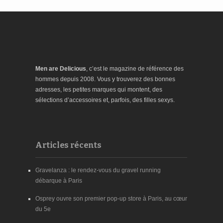
Men are Delicious
, c’est le magazine de référence des
hommes depuis 2008. Vous y trouverez des bonnes
adresses, les petites marques qui montent, des
sélections d’accessoires et, parfois, des filles sexys.
Articles récents
Gravelanza : le rendez-vous du gravel running
débarque à Paris
Osprey ouvre son premier pop-up store à Paris, au cœur
du 5e